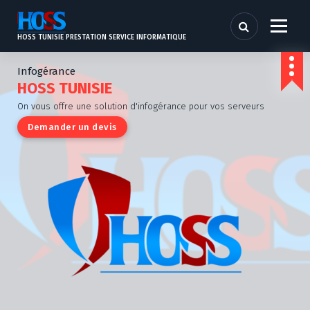
e
n
u
HOSS TUNISIE PRESTATION SERVICE INFORMATIQUE
p
ri
Infogérance
n
HOSS TUNISIE
ci
On vous offre une solution d'infogérance pour vos serveurs
p
Demander un devis
a
l